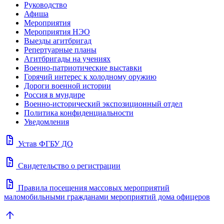
Руководство
Афиша
Мероприятия
Мероприятия НЭО
Выезды агитбригад
Репертуарные планы
Агитбригады на учениях
Военно-патриотические выставки
Горячий интерес к холодному оружию
Дороги военной истории
Россия в мундире
Военно-исторический экспозиционный отдел
Политика конфиденциальности
Уведомления
docs
Устав ФГБУ ДО
docs
Свидетельство о регистрации
docs
Правила посещения массовых мероприятий
маломобильными гражданами мероприятий дома офицеров
arrow_upward