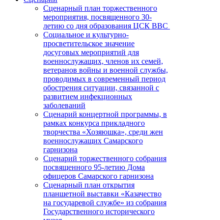
Сценарный план торжественного
мероприятия, посвященного 30-
летию со дня образования ЦСК ВВС
Социальное и культурно-
просветительское значение
досуговых мероприятий для
военнослужащих, членов их семей,
ветеранов войны и военной службы,
проводимых в современный период
обострения ситуации, связанной с
развитием инфекционных
заболеваний
Сценарий концертной программы, в
рамках конкурса прикладного
творчества «Хозяюшка», среди жен
военнослужащих Самарского
гарнизона
Сценарий торжественного собрания
посвященного 95-летию Дома
офицеров Самарского гарнизона
Сценарный план открытия
планшетной выставки «Казачество
на государевой службе» из собрания
Государственного исторического