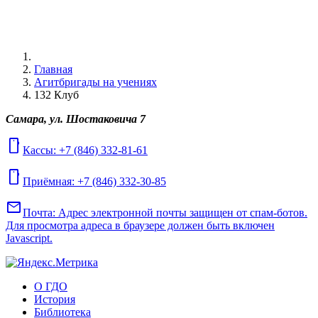
Главная
Агитбригады на учениях
132 Клуб
Самара, ул. Шостаковича 7
mobile
Кассы: +7 (846) 332-81-61
mobile
Приёмная: +7 (846) 332-30-85
mail
Почта:
Адрес электронной почты защищен от спам-ботов.
Для просмотра адреса в браузере должен быть включен
Javascript.
О ГДО
История
Библиотека