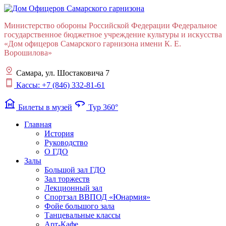
Министерство обороны Российской Федерации Федеральное
государственное бюджетное учреждение культуры и искусства
«Дом офицеров Cамарского гарнизона имени К. Е.
Ворошилова»
Самара, ул. Шостаковича 7
Кассы: +7 (846) 332-81-61
museum
360
Билеты в музей
Тур 360°
Главная
История
Руководство
О ГДО
Залы
Большой зал ГДО
Зал торжеств
Лекционный зал
Cпортзал ВВПОД «Юнармия»
Фойе большого зала
Танцевальные классы
Арт-Кафе