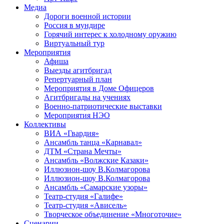
Медиа
Дороги военной истории
Россия в мундире
Горячий интерес к холодному оружию
Виртуальный тур
Мероприятия
Афиша
Выезды агитбригад
Репертуарный план
Мероприятия в Доме Офицеров
Агитбригады на учениях
Военно-патриотические выставки
Мероприятия НЭО
Коллективы
ВИА «Гвардия»
Ансамбль танца «Карнавал»
ДТМ «Страна Мечты»
Ансамбль «Волжские Казаки»
Иллюзион-шоу В.Колмагорова
Иллюзион-шоу В.Колмагорова
Ансамбль «Самарские узоры»
Театр-студия «Галифе»
Театр-студия «Ависель»
Творческое объединение «Многоточие»
Сценарии