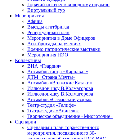
Горячий интерес к холодному оружию
Виртуальный тур
Мероприятия
Афиша
Выезды агитбригад
Репертуарный план
Мероприятия в Доме Офицеров
Агитбригады на учениях
Военно-патриотические выставки
Мероприятия НЭО
Коллективы
ВИА «Гвардия»
Ансамбль танца «Карнавал»
ДТМ «Страна Мечты»
Ансамбль «Волжские Казаки»
Иллюзион-шоу В.Колмагорова
Иллюзион-шоу В.Колмагорова
Ансамбль «Самарские узоры»
Театр-студия «Галифе»
Театр-студия «Ависель»
Творческое объединение «Многоточие»
Сценарии
Сценарный план торжественного
мероприятия, посвященного 30-
летию со дня образования ЦСК ВВС