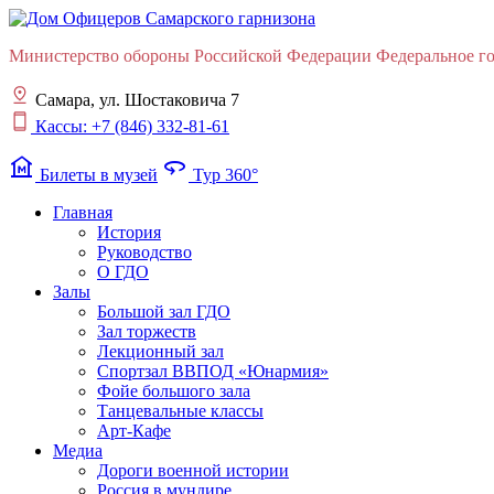
Министерство обороны Российской Федерации Федеральное гос
Самара, ул. Шостаковича 7
Кассы: +7 (846) 332-81-61
museum
360
Билеты в музей
Тур 360°
Главная
История
Руководство
О ГДО
Залы
Большой зал ГДО
Зал торжеств
Лекционный зал
Cпортзал ВВПОД «Юнармия»
Фойе большого зала
Танцевальные классы
Арт-Кафе
Медиа
Дороги военной истории
Россия в мундире