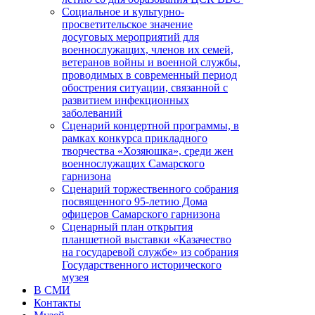
Социальное и культурно-
просветительское значение
досуговых мероприятий для
военнослужащих, членов их семей,
ветеранов войны и военной службы,
проводимых в современный период
обострения ситуации, связанной с
развитием инфекционных
заболеваний
Сценарий концертной программы, в
рамках конкурса прикладного
творчества «Хозяюшка», среди жен
военнослужащих Самарского
гарнизона
Сценарий торжественного собрания
посвященного 95-летию Дома
офицеров Самарского гарнизона
Сценарный план открытия
планшетной выставки «Казачество
на государевой службе» из собрания
Государственного исторического
музея
В СМИ
Контакты