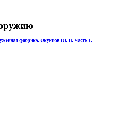
 оружию
ружейная фабрика. Окунцов Ю. П. Часть 1.