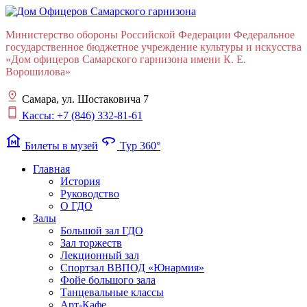
Министерство обороны Российской Федерации Федеральное
государственное бюджетное учреждение культуры и искусства
«Дом офицеров Cамарского гарнизона имени К. Е.
Ворошилова»
Самара, ул. Шостаковича 7
Кассы: +7 (846) 332-81-61
museum
360
Билеты в музей
Тур 360°
Главная
История
Руководство
О ГДО
Залы
Большой зал ГДО
Зал торжеств
Лекционный зал
Cпортзал ВВПОД «Юнармия»
Фойе большого зала
Танцевальные классы
Арт-Кафе