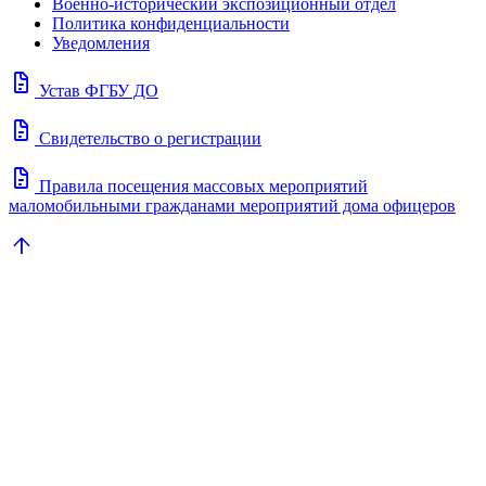
Военно-исторический экспозиционный отдел
Политика конфиденциальности
Уведомления
docs
Устав ФГБУ ДО
docs
Свидетельство о регистрации
docs
Правила посещения массовых мероприятий
маломобильными гражданами мероприятий дома офицеров
arrow_upward