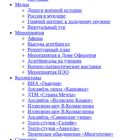
Медиа
Дороги военной истории
Россия в мундире
Горячий интерес к холодному оружию
Виртуальный тур
Мероприятия
Афиша
Выезды агитбригад
Репертуарный план
Мероприятия в Доме Офицеров
Агитбригады на учениях
Военно-патриотические выставки
Мероприятия НЭО
Коллективы
ВИА «Гвардия»
Ансамбль танца «Карнавал»
ДТМ «Страна Мечты»
Ансамбль «Волжские Казаки»
Иллюзион-шоу В.Колмагорова
Иллюзион-шоу В.Колмагорова
Ансамбль «Самарские узоры»
Театр-студия «Галифе»
Театр-студия «Ависель»
Творческое объединение «Многоточие»
Сценарии