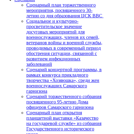
Сценарный план торжественного
мероприятия, посвященного 30-
летию со дня образования ЦСК ВВС
Социальное и культурно-
просветительское значение
досуговых мероприятий для
военнослужащих, членов их семей,
ветеранов войны и военной службы,
проводимых в современный период
обострения ситуации, связанной с
развитием инфекционных
заболеваний
Сценарий концертной программы, в
рамках конкурса прикладного
творчества «Хозяюшка», среди жен
военнослужащих Самарского
гарнизона
Сценарий торжественного собрания
посвященного 95-летию Дома
офицеров Самарского гарнизона
Сценарный план открытия
планшетной выставки «Казачество
на государевой службе» из собрания
Государственного исторического