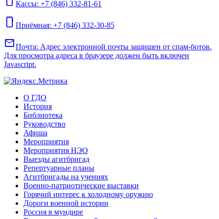
mobile
Кассы: +7 (846) 332-81-61
mobile
Приёмная: +7 (846) 332-30-85
mail
Почта:
Адрес электронной почты защищен от спам-ботов.
Для просмотра адреса в браузере должен быть включен
Javascript.
О ГДО
История
Библиотека
Руководство
Афиша
Мероприятия
Мероприятия НЭО
Выезды агитбригад
Репертуарные планы
Агитбригады на учениях
Военно-патриотические выставки
Горячий интерес к холодному оружию
Дороги военной истории
Россия в мундире