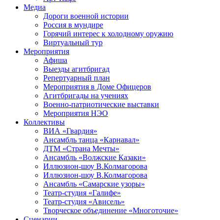
Медиа
Дороги военной истории
Россия в мундире
Горячий интерес к холодному оружию
Виртуальный тур
Мероприятия
Афиша
Выезды агитбригад
Репертуарный план
Мероприятия в Доме Офицеров
Агитбригады на учениях
Военно-патриотические выставки
Мероприятия НЭО
Коллективы
ВИА «Гвардия»
Ансамбль танца «Карнавал»
ДТМ «Страна Мечты»
Ансамбль «Волжские Казаки»
Иллюзион-шоу В.Колмагорова
Иллюзион-шоу В.Колмагорова
Ансамбль «Самарские узоры»
Театр-студия «Галифе»
Театр-студия «Ависель»
Творческое объединение «Многоточие»
Сценарии