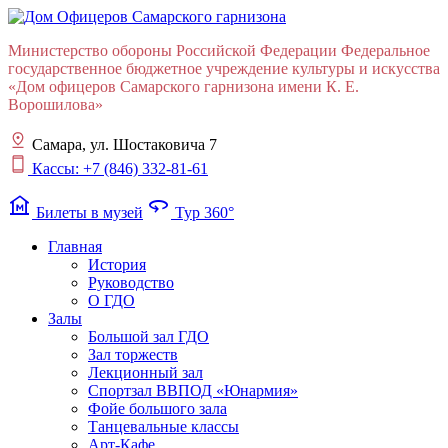
Министерство обороны Российской Федерации Федеральное
государственное бюджетное учреждение культуры и искусства
«Дом офицеров Cамарского гарнизона имени К. Е.
Ворошилова»
Самара, ул. Шостаковича 7
Кассы: +7 (846) 332-81-61
museum
360
Билеты в музей
Тур 360°
Главная
История
Руководство
О ГДО
Залы
Большой зал ГДО
Зал торжеств
Лекционный зал
Cпортзал ВВПОД «Юнармия»
Фойе большого зала
Танцевальные классы
Арт-Кафе