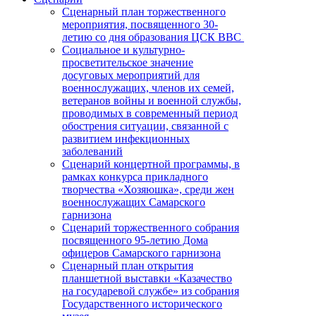
Сценарный план торжественного
мероприятия, посвященного 30-
летию со дня образования ЦСК ВВС
Социальное и культурно-
просветительское значение
досуговых мероприятий для
военнослужащих, членов их семей,
ветеранов войны и военной службы,
проводимых в современный период
обострения ситуации, связанной с
развитием инфекционных
заболеваний
Сценарий концертной программы, в
рамках конкурса прикладного
творчества «Хозяюшка», среди жен
военнослужащих Самарского
гарнизона
Сценарий торжественного собрания
посвященного 95-летию Дома
офицеров Самарского гарнизона
Сценарный план открытия
планшетной выставки «Казачество
на государевой службе» из собрания
Государственного исторического