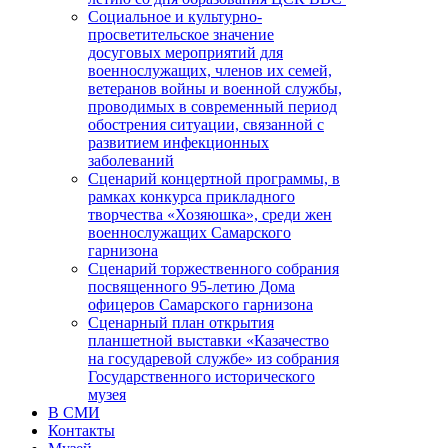
Социальное и культурно-
просветительское значение
досуговых мероприятий для
военнослужащих, членов их семей,
ветеранов войны и военной службы,
проводимых в современный период
обострения ситуации, связанной с
развитием инфекционных
заболеваний
Сценарий концертной программы, в
рамках конкурса прикладного
творчества «Хозяюшка», среди жен
военнослужащих Самарского
гарнизона
Сценарий торжественного собрания
посвященного 95-летию Дома
офицеров Самарского гарнизона
Сценарный план открытия
планшетной выставки «Казачество
на государевой службе» из собрания
Государственного исторического
музея
В СМИ
Контакты