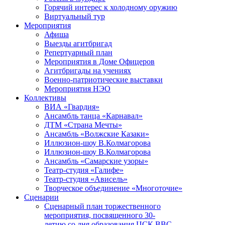
Горячий интерес к холодному оружию
Виртуальный тур
Мероприятия
Афиша
Выезды агитбригад
Репертуарный план
Мероприятия в Доме Офицеров
Агитбригады на учениях
Военно-патриотические выставки
Мероприятия НЭО
Коллективы
ВИА «Гвардия»
Ансамбль танца «Карнавал»
ДТМ «Страна Мечты»
Ансамбль «Волжские Казаки»
Иллюзион-шоу В.Колмагорова
Иллюзион-шоу В.Колмагорова
Ансамбль «Самарские узоры»
Театр-студия «Галифе»
Театр-студия «Ависель»
Творческое объединение «Многоточие»
Сценарии
Сценарный план торжественного
мероприятия, посвященного 30-
летию со дня образования ЦСК ВВС