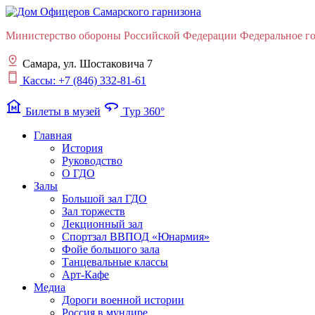
Министерство обороны Российской Федерации Федеральное гос
Самара, ул. Шостаковича 7
Кассы: +7 (846) 332-81-61
museum
360
Билеты в музей
Тур 360°
Главная
История
Руководство
О ГДО
Залы
Большой зал ГДО
Зал торжеств
Лекционный зал
Cпортзал ВВПОД «Юнармия»
Фойе большого зала
Танцевальные классы
Арт-Кафе
Медиа
Дороги военной истории
Россия в мундире