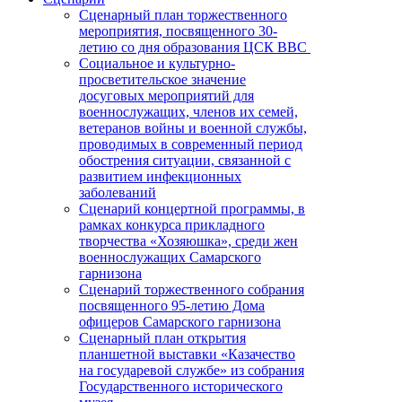
Сценарный план торжественного
мероприятия, посвященного 30-
летию со дня образования ЦСК ВВС
Социальное и культурно-
просветительское значение
досуговых мероприятий для
военнослужащих, членов их семей,
ветеранов войны и военной службы,
проводимых в современный период
обострения ситуации, связанной с
развитием инфекционных
заболеваний
Сценарий концертной программы, в
рамках конкурса прикладного
творчества «Хозяюшка», среди жен
военнослужащих Самарского
гарнизона
Сценарий торжественного собрания
посвященного 95-летию Дома
офицеров Самарского гарнизона
Сценарный план открытия
планшетной выставки «Казачество
на государевой службе» из собрания
Государственного исторического