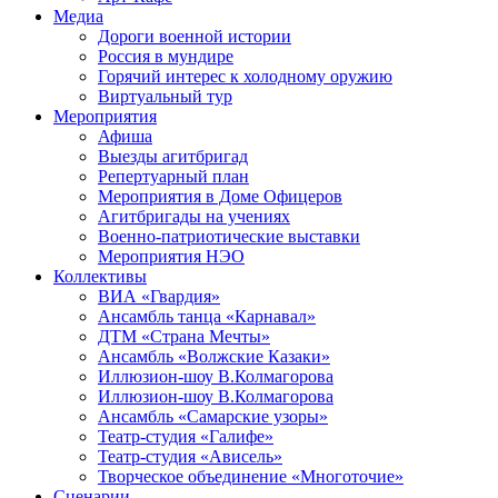
Медиа
Дороги военной истории
Россия в мундире
Горячий интерес к холодному оружию
Виртуальный тур
Мероприятия
Афиша
Выезды агитбригад
Репертуарный план
Мероприятия в Доме Офицеров
Агитбригады на учениях
Военно-патриотические выставки
Мероприятия НЭО
Коллективы
ВИА «Гвардия»
Ансамбль танца «Карнавал»
ДТМ «Страна Мечты»
Ансамбль «Волжские Казаки»
Иллюзион-шоу В.Колмагорова
Иллюзион-шоу В.Колмагорова
Ансамбль «Самарские узоры»
Театр-студия «Галифе»
Театр-студия «Ависель»
Творческое объединение «Многоточие»
Сценарии