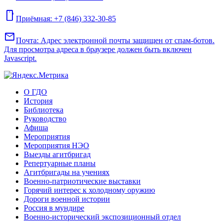
mobile
Приёмная: +7 (846) 332-30-85
mail
Почта:
Адрес электронной почты защищен от спам-ботов.
Для просмотра адреса в браузере должен быть включен
Javascript.
О ГДО
История
Библиотека
Руководство
Афиша
Мероприятия
Мероприятия НЭО
Выезды агитбригад
Репертуарные планы
Агитбригады на учениях
Военно-патриотические выставки
Горячий интерес к холодному оружию
Дороги военной истории
Россия в мундире
Военно-исторический экспозиционный отдел