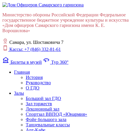
Министерство обороны Российской Федерации Федеральное
государственное бюджетное учреждение культуры и искусства
«Дом офицеров Cамарского гарнизона имени К. Е.
Ворошилова»
Самара, ул. Шостаковича 7
Кассы: +7 (846) 332-81-61
museum
360
Билеты в музей
Тур 360°
Главная
История
Руководство
О ГДО
Залы
Большой зал ГДО
Зал торжеств
Лекционный зал
Cпортзал ВВПОД «Юнармия»
Фойе большого зала
Танцевальные классы
Арт-Кафе