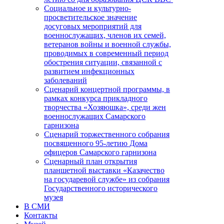
Социальное и культурно-
просветительское значение
досуговых мероприятий для
военнослужащих, членов их семей,
ветеранов войны и военной службы,
проводимых в современный период
обострения ситуации, связанной с
развитием инфекционных
заболеваний
Сценарий концертной программы, в
рамках конкурса прикладного
творчества «Хозяюшка», среди жен
военнослужащих Самарского
гарнизона
Сценарий торжественного собрания
посвященного 95-летию Дома
офицеров Самарского гарнизона
Сценарный план открытия
планшетной выставки «Казачество
на государевой службе» из собрания
Государственного исторического
музея
В СМИ
Контакты