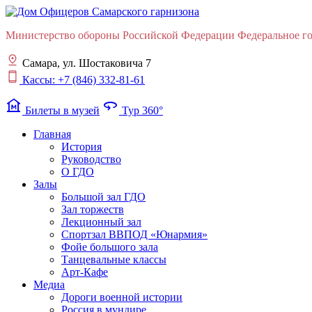
Министерство обороны Российской Федерации Федеральное гос
Самара, ул. Шостаковича 7
Кассы: +7 (846) 332-81-61
museum
360
Билеты в музей
Тур 360°
Главная
История
Руководство
О ГДО
Залы
Большой зал ГДО
Зал торжеств
Лекционный зал
Cпортзал ВВПОД «Юнармия»
Фойе большого зала
Танцевальные классы
Арт-Кафе
Медиа
Дороги военной истории
Россия в мундире