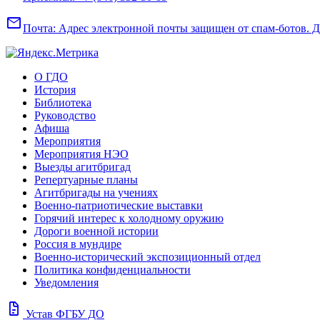
mail
Почта:
Адрес электронной почты защищен от спам-ботов. Для
О ГДО
История
Библиотека
Руководство
Афиша
Мероприятия
Мероприятия НЭО
Выезды агитбригад
Репертуарные планы
Агитбригады на учениях
Военно-патриотические выставки
Горячий интерес к холодному оружию
Дороги военной истории
Россия в мундире
Военно-исторический экспозиционный отдел
Политика конфиденциальности
Уведомления
docs
Устав ФГБУ ДО