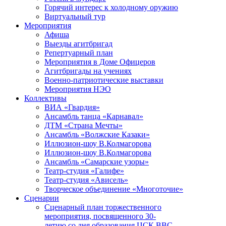
Горячий интерес к холодному оружию
Виртуальный тур
Мероприятия
Афиша
Выезды агитбригад
Репертуарный план
Мероприятия в Доме Офицеров
Агитбригады на учениях
Военно-патриотические выставки
Мероприятия НЭО
Коллективы
ВИА «Гвардия»
Ансамбль танца «Карнавал»
ДТМ «Страна Мечты»
Ансамбль «Волжские Казаки»
Иллюзион-шоу В.Колмагорова
Иллюзион-шоу В.Колмагорова
Ансамбль «Самарские узоры»
Театр-студия «Галифе»
Театр-студия «Ависель»
Творческое объединение «Многоточие»
Сценарии
Сценарный план торжественного
мероприятия, посвященного 30-
летию со дня образования ЦСК ВВС