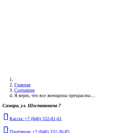
Главная
Сценарии
Я верю, что все женщины прекрасны…
Самара, ул. Шостаковича 7
mobile
Кассы: +7 (846) 332-81-61
mobile
Приёмная: +7 (846) 332-30-85