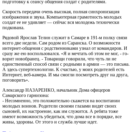
подготовку к сеансу общения солдат с родителя­ми.
Скорость передачи очень высокая, полная синхрони­зация
изображения и звука. Компьютерная грамотность молодых
солдат ее не удив­ляет — сейчас вся молодежь технически
подкована.
Рядовой Ярослав Телин служит в Самаре в 191-м полку связи
всего две неде­ли. Сам родом из Саранска. О возможности
интернет-общения с родственниками узнал от командиров. И
сра­зу же ею воспользовался. «Я и мечтать об этом не мог, - го­
ворит новобранец. - Товари­щи говорили, что чуть ли не
единственный способ связи с родными в армии — это пись­ма.
А здесь супертехнологии. К счастью, у моих родителей есть
Интернет, веб-камера. И мы смогли посмотреть друг на друга,
поговорить».
Александр НАЗАРЕНКО, начальник Дома офицеров
Самарского гарнизона:
- Несомненно, это положительно скажется на воспитании
молодых вои­нов. Родители своими глазами видят своих
сыновей, их настроение, как им служится. А ребята тоже
имеют воз­можность убедиться, что дома все в порядке, все
живы, здоровы. От этого и служба лучше идет.