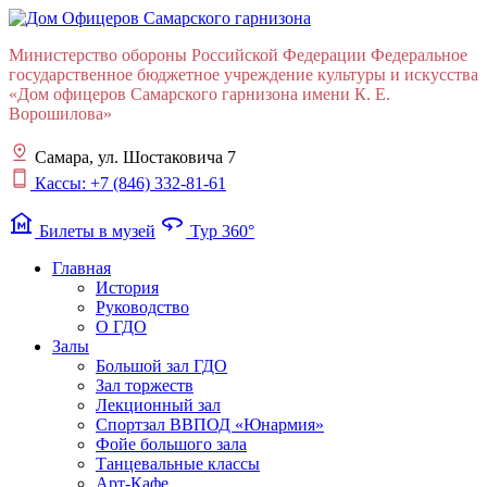
Министерство обороны Российской Федерации Федеральное
государственное бюджетное учреждение культуры и искусства
«Дом офицеров Cамарского гарнизона имени К. Е.
Ворошилова»
Самара, ул. Шостаковича 7
Кассы: +7 (846) 332-81-61
museum
360
Билеты в музей
Тур 360°
Главная
История
Руководство
О ГДО
Залы
Большой зал ГДО
Зал торжеств
Лекционный зал
Cпортзал ВВПОД «Юнармия»
Фойе большого зала
Танцевальные классы
Арт-Кафе