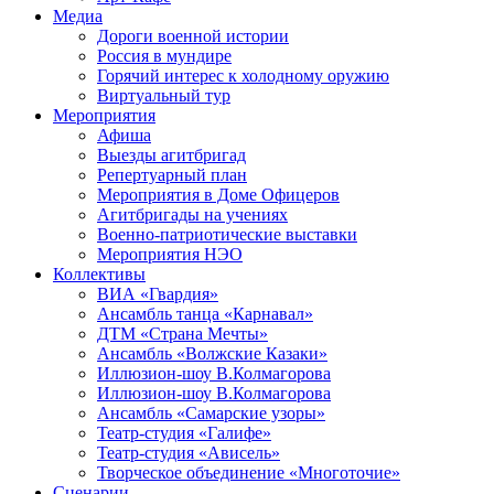
Медиа
Дороги военной истории
Россия в мундире
Горячий интерес к холодному оружию
Виртуальный тур
Мероприятия
Афиша
Выезды агитбригад
Репертуарный план
Мероприятия в Доме Офицеров
Агитбригады на учениях
Военно-патриотические выставки
Мероприятия НЭО
Коллективы
ВИА «Гвардия»
Ансамбль танца «Карнавал»
ДТМ «Страна Мечты»
Ансамбль «Волжские Казаки»
Иллюзион-шоу В.Колмагорова
Иллюзион-шоу В.Колмагорова
Ансамбль «Самарские узоры»
Театр-студия «Галифе»
Театр-студия «Ависель»
Творческое объединение «Многоточие»
Сценарии