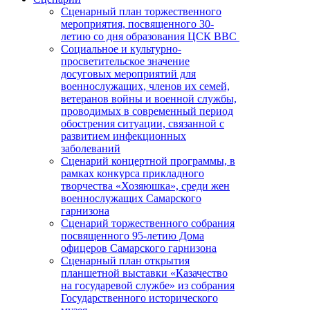
Сценарный план торжественного
мероприятия, посвященного 30-
летию со дня образования ЦСК ВВС
Социальное и культурно-
просветительское значение
досуговых мероприятий для
военнослужащих, членов их семей,
ветеранов войны и военной службы,
проводимых в современный период
обострения ситуации, связанной с
развитием инфекционных
заболеваний
Сценарий концертной программы, в
рамках конкурса прикладного
творчества «Хозяюшка», среди жен
военнослужащих Самарского
гарнизона
Сценарий торжественного собрания
посвященного 95-летию Дома
офицеров Самарского гарнизона
Сценарный план открытия
планшетной выставки «Казачество
на государевой службе» из собрания
Государственного исторического