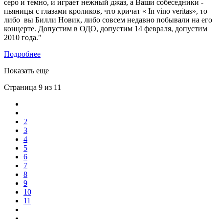
серо и темно, и играет нежный джаз, а Ваши собеседники -
пьяницы с глазами кроликов, что кричат « In vino veritas», то
либо вы Билли Новик, либо совсем недавно побывали на его
концерте. Допустим в ОДО, допустим 14 февраля, допустим
2010 года."
Подробнее
Показать еще
Страница 9 из 11
2
3
4
5
6
7
8
9
10
11