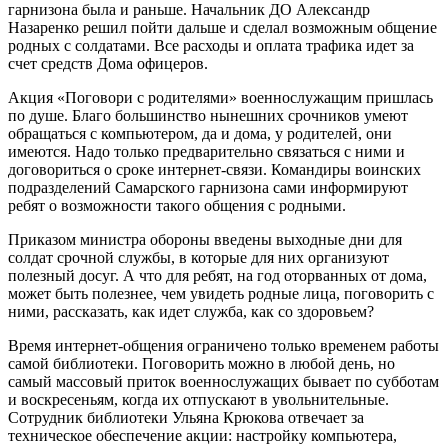
гарнизона была и раньше. Начальник ДО Александр
Назаренко решил пойти дальше и сделал возможным общение
родных с солдатами. Все расходы и оплата трафика идет за
счет средств Дома офицеров.
Акция «Поговори с родителями» военнослужащим пришлась
по душе. Благо большинство нынешних срочников умеют
обращать­ся с компьютером, да и дома, у родителей, они
имеются. Надо только предварительно связаться с ними и
договориться о сроке интернет-связи. Командиры воинских
подразделений Самарского гарнизона сами информируют
ребят о возможности такого общения с родными.
Приказом министра обо­роны введены выходные дни для
солдат срочной службы, в которые для них организу­ют
полезный досуг. А что для ребят, на год оторванных от дома,
может быть полезнее, чем увидеть родные лица, по­говорить с
ними, рассказать, как идет служба, как со здо­ровьем?
Время интернет-общения ограничено только временем работы
самой библиотеки. Поговорить можно в любой день, но
самый массовый приток военнослужащих бы­вает по субботам
и воскресе­ньям, когда их отпускают в увольнительные.
Сотрудник библиотеки Ульяна Крюкова отвечает за
техническое обеспечение акции: настройку компью­тера,