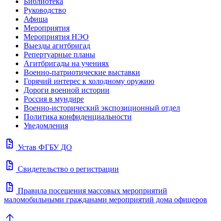
Библиотека
Руководство
Афиша
Мероприятия
Мероприятия НЭО
Выезды агитбригад
Репертуарные планы
Агитбригады на учениях
Военно-патриотические выставки
Горячий интерес к холодному оружию
Дороги военной истории
Россия в мундире
Военно-исторический экспозиционный отдел
Политика конфиденциальности
Уведомления
docs
Устав ФГБУ ДО
docs
Свидетельство о регистрации
docs
Правила посещения массовых мероприятий
маломобильными гражданами мероприятий дома офицеров
arrow_upward