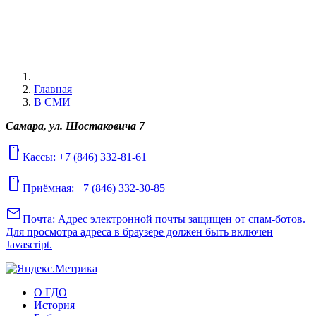
Главная
В СМИ
Самара, ул. Шостаковича 7
mobile
Кассы: +7 (846) 332-81-61
mobile
Приёмная: +7 (846) 332-30-85
mail
Почта:
Адрес электронной почты защищен от спам-ботов.
Для просмотра адреса в браузере должен быть включен
Javascript.
О ГДО
История