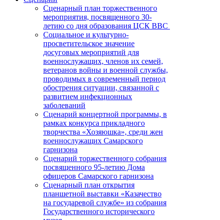
Сценарный план торжественного
мероприятия, посвященного 30-
летию со дня образования ЦСК ВВС
Социальное и культурно-
просветительское значение
досуговых мероприятий для
военнослужащих, членов их семей,
ветеранов войны и военной службы,
проводимых в современный период
обострения ситуации, связанной с
развитием инфекционных
заболеваний
Сценарий концертной программы, в
рамках конкурса прикладного
творчества «Хозяюшка», среди жен
военнослужащих Самарского
гарнизона
Сценарий торжественного собрания
посвященного 95-летию Дома
офицеров Самарского гарнизона
Сценарный план открытия
планшетной выставки «Казачество
на государевой службе» из собрания
Государственного исторического