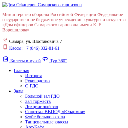
Министерство обороны Российской Федерации Федеральное
государственное бюджетное учреждение культуры и искусства
«Дом офицеров Cамарского гарнизона имени К. Е.
Ворошилова»
Самара, ул. Шостаковича 7
Кассы: +7 (846) 332-81-61
museum
360
Билеты в музей
Тур 360°
Главная
История
Руководство
О ГДО
Залы
Большой зал ГДО
Зал торжеств
Лекционный зал
Cпортзал ВВПОД «Юнармия»
Фойе большого зала
Танцевальные классы
Арт-Кафе