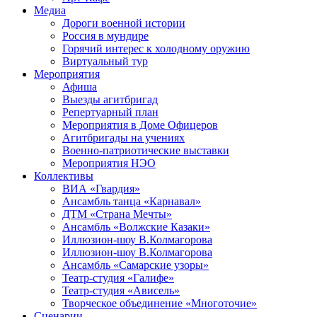
Медиа
Дороги военной истории
Россия в мундире
Горячий интерес к холодному оружию
Виртуальный тур
Мероприятия
Афиша
Выезды агитбригад
Репертуарный план
Мероприятия в Доме Офицеров
Агитбригады на учениях
Военно-патриотические выставки
Мероприятия НЭО
Коллективы
ВИА «Гвардия»
Ансамбль танца «Карнавал»
ДТМ «Страна Мечты»
Ансамбль «Волжские Казаки»
Иллюзион-шоу В.Колмагорова
Иллюзион-шоу В.Колмагорова
Ансамбль «Самарские узоры»
Театр-студия «Галифе»
Театр-студия «Ависель»
Творческое объединение «Многоточие»
Сценарии