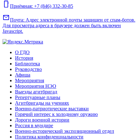
mobile
Приёмная: +7 (846) 332-30-85
mail
Почта:
Адрес электронной почты защищен от спам-ботов.
Для просмотра адреса в браузере должен быть включен
Javascript.
О ГДО
История
Библиотека
Руководство
Афиша
Мероприятия
Мероприятия НЭО
Выезды агитбригад
Репертуарные планы
Агитбригады на учениях
Военно-патриотические выставки
Горячий интерес к холодному оружию
Дороги военной истории
Россия в мундире
Военно-исторический экспозиционный отдел
Политика конфиденциальности